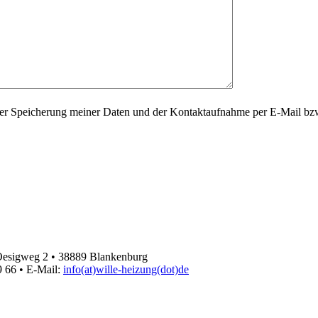
r Speicherung meiner Daten und der Kontaktaufnahme per E-Mail bzw.
Oesigweg 2 • 38889 Blankenburg
9 66 • E-Mail:
info(at)wille-heizung(dot)de